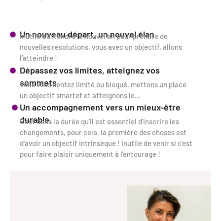
Un nouveau départ, un nouvel élan
Inutile d’attendre le nouvel an pour prendre de
nouvelles résolutions, vous avec un objectif, allons
l’atteindre !
Dépassez vos limites, atteignez vos
sommets
Vous vous sentez limité ou bloqué, mettons un place
un objectif smartef et atteignons le…
Un accompagnement vers un mieux-être
durable.
C’est dans la durée qu’il est essentiel d’inscrire les
changements, pour cela, la première des choses est
d’avoir un objectif intrinsèque ! Inutile de venir si c’est
pour faire plaisir uniquement à l’entourage !