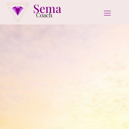
Sema
Coach