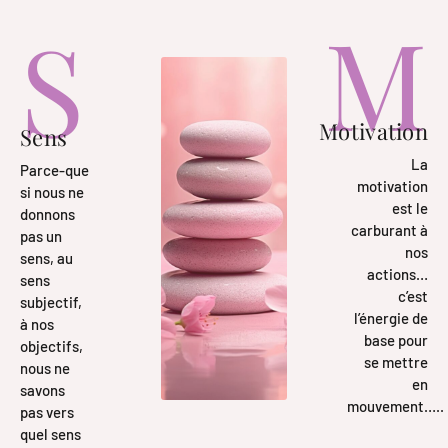
M
S
Motivation
Sens
La
Parce-que
motivation
si nous ne
est le
donnons
carburant à
pas un
nos
sens, au
actions…
sens
c’est
subjectif,
l’énergie de
à nos
base pour
objectifs,
se mettre
nous ne
en
savons
mouvement…..
pas vers
quel sens