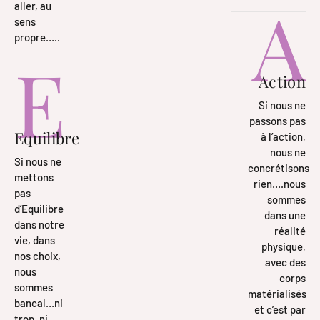
A
aller, au
sens
propre…..
E
Action
Si nous ne
passons pas
Equilibre
à l’action,
nous ne
Si nous ne
concrétisons
mettons
rien….nous
pas
sommes
d’Equilibre
dans une
dans notre
réalité
vie, dans
physique,
nos choix,
avec des
nous
corps
sommes
matérialisés
bancal…ni
et c’est par
trop, ni